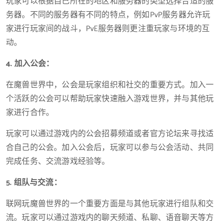
玩家可以根据自己所在的地区和服务器的类型选择合适的服
务器。不同的服务器有不同的特点，例如PvP服务器允许玩
家进行玩家间的战斗，PvE服务器则更注重玩家与环境的互
动。
4. 加入公会：
在魔兽世界中，公会是玩家组织和社交的重要方式。加入一
个活跃的公会可以帮助玩家快速融入游戏世界，并与其他玩
家进行合作。
玩家可以通过游戏内的公会招募频道或者官方论坛来寻找适
合自己的公会。加入公会后，玩家可以参与公会活动、共同
完成任务、交流游戏经验等。
5. 组队与交流：
联网玩魔兽世界的一个重要方面是与其他玩家进行组队和交
流。玩家可以通过游戏内的聊天频道、私聊、语音聊天等方