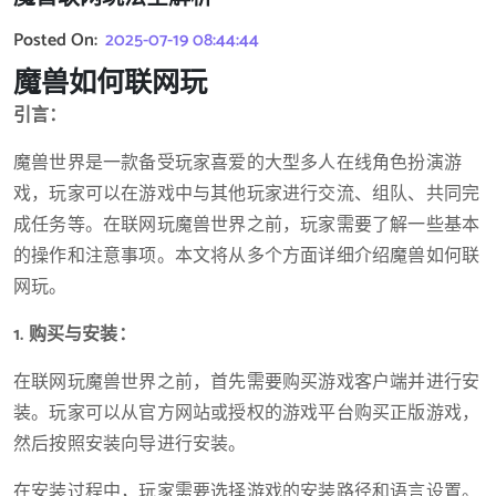
Posted On:
2025-07-19 08:44:44
魔兽如何联网玩
引言：
魔兽世界是一款备受玩家喜爱的大型多人在线角色扮演游
戏，玩家可以在游戏中与其他玩家进行交流、组队、共同完
成任务等。在联网玩魔兽世界之前，玩家需要了解一些基本
的操作和注意事项。本文将从多个方面详细介绍魔兽如何联
网玩。
1. 购买与安装：
在联网玩魔兽世界之前，首先需要购买游戏客户端并进行安
装。玩家可以从官方网站或授权的游戏平台购买正版游戏，
然后按照安装向导进行安装。
在安装过程中，玩家需要选择游戏的安装路径和语言设置。